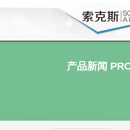
产品新闻 PRO