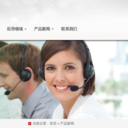
应用领域
产品新闻
联系我们
当前位置：
首页
»
产品新闻