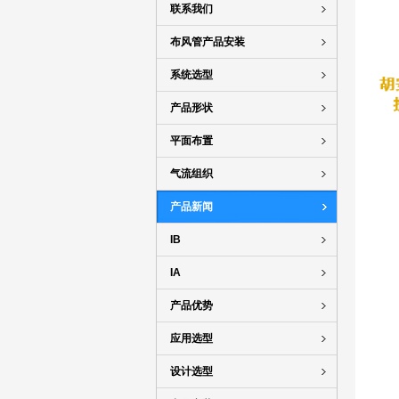
联系我们
布风管产品安装
系统选型
产品形状
平面布置
气流组织
产品新闻
IB
IA
产品优势
应用选型
设计选型