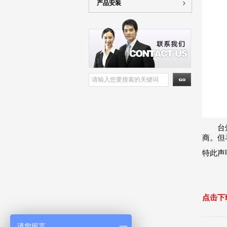
产品安装
台州市
商。但
特此声
点击下
请您留言