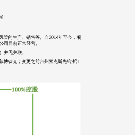
斯
管的生产、销售等。自2014年至今，项
公司目前正常经营。
）并无关联。
浙江菲博钛克；变更之前台州索克斯先给浙江
：